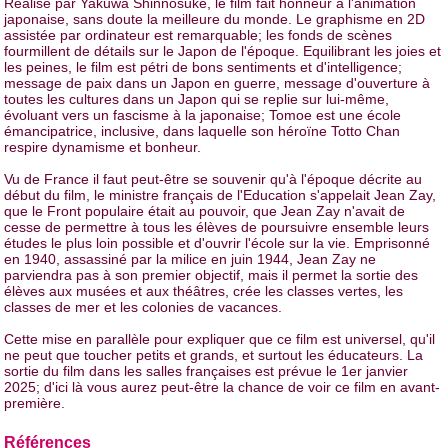
Réalisé par Yakuwa Shinnosuke, le film fait honneur à l'animation
japonaise, sans doute la meilleure du monde. Le graphisme en 2D
assistée par ordinateur est remarquable; les fonds de scènes
fourmillent de détails sur le Japon de l'époque. Equilibrant les joies et
les peines, le film est pétri de bons sentiments et d'intelligence;
message de paix dans un Japon en guerre, message d'ouverture à
toutes les cultures dans un Japon qui se replie sur lui-même,
évoluant vers un fascisme à la japonaise; Tomoe est une école
émancipatrice, inclusive, dans laquelle son héroïne Totto Chan
respire dynamisme et bonheur.
Vu de France il faut peut-être se souvenir qu'à l'époque décrite au
début du film, le ministre français de l'Education s'appelait Jean Zay,
que le Front populaire était au pouvoir, que Jean Zay n'avait de
cesse de permettre à tous les élèves de poursuivre ensemble leurs
études le plus loin possible et d'ouvrir l'école sur la vie. Emprisonné
en 1940, assassiné par la milice en juin 1944, Jean Zay ne
parviendra pas à son premier objectif, mais il permet la sortie des
élèves aux musées et aux théâtres, crée les classes vertes, les
classes de mer et les colonies de vacances.
Cette mise en parallèle pour expliquer que ce film est universel, qu'il
ne peut que toucher petits et grands, et surtout les éducateurs. La
sortie du film dans les salles françaises est prévue le 1er janvier
2025; d'ici là vous aurez peut-être la chance de voir ce film en avant-
première.
Références