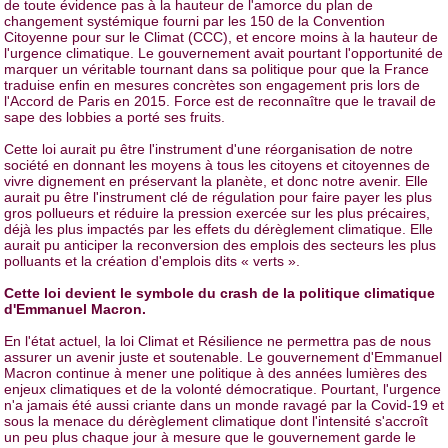
de toute évidence pas à la hauteur de l'amorce du plan de
changement systémique fourni par les 150 de la Convention
Citoyenne pour sur le Climat (CCC), et encore moins à la hauteur de
l'urgence climatique. Le gouvernement avait pourtant l'opportunité de
marquer un véritable tournant dans sa politique pour que la France
traduise enfin en mesures concrètes son engagement pris lors de
l'Accord de Paris en 2015. Force est de reconnaître que le travail de
sape des lobbies a porté ses fruits.
Cette loi aurait pu être l'instrument d'une réorganisation de notre
société en donnant les moyens à tous les citoyens et citoyennes de
vivre dignement en préservant la planète, et donc notre avenir. Elle
aurait pu être l'instrument clé de régulation pour faire payer les plus
gros pollueurs et réduire la pression exercée sur les plus précaires,
déjà les plus impactés par les effets du dérèglement climatique. Elle
aurait pu anticiper la reconversion des emplois des secteurs les plus
polluants et la création d'emplois dits « verts ».
Cette loi devient le symbole du crash de la politique climatique
d'Emmanuel Macron.
En l'état actuel, la loi Climat et Résilience ne permettra pas de nous
assurer un avenir juste et soutenable. Le gouvernement d'Emmanuel
Macron continue à mener une politique à des années lumières des
enjeux climatiques et de la volonté démocratique. Pourtant, l'urgence
n'a jamais été aussi criante dans un monde ravagé par la Covid-19 et
sous la menace du dérèglement climatique dont l'intensité s'accroît
un peu plus chaque jour à mesure que le gouvernement garde le