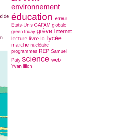
environnement
n
éducation
nd de
erreur
Etats-Unis
GAFAM
globale
grève
Internet
green friday
om
lycée
lecture
livre
loi
marche
nucléaire
REP
programmes
Samuel
science
web
Paty
Yvan Illich